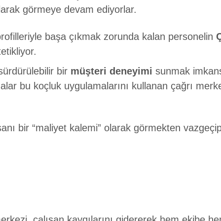
olarak görmeye devam ediyorlar.
rofilleriyle başa çıkmak zorunda kalan personelin
tikliyor.
rdürülebilir bir
müşteri deneyimi
sunmak imkansız
rmalar bu koçluk uygulamalarını kullanan çağrı merk
 bir “maliyet kalemi” olarak görmekten vazgeçip, o
erkezi, çalışan kaygılarını gidererek hem ekibe h