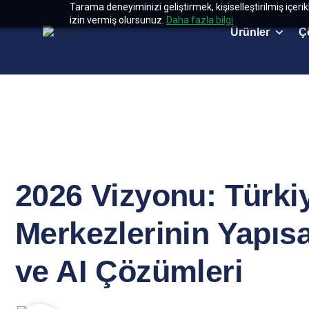
Tarama deneyiminizi geliştirmek, kişiselleştirilmiş içeri
izin vermiş olursunuz.
Daha fazla bilgi
Ürünler
Ç
2026 Vizyonu: Türki
Merkezlerinin Yapısa
ve AI Çözümleri