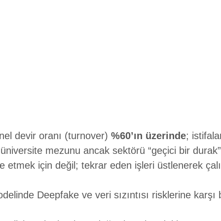
el devir oranı (turnover)
%60’ın üzerinde
; istifa
üniversite mezunu ancak sektörü “geçici bir durak”
etmek için değil; tekrar eden işleri üstlenerek ça
delinde Deepfake ve veri sızıntısı risklerine karşı