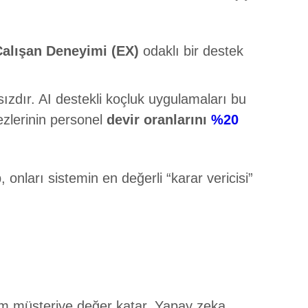
Çalışan Deneyimi (EX)
odaklı bir destek
dır. AI destekli koçluk uygulamaları bu
ezlerinin personel
devir oranlarını
%20
nları sistemin en değerli “karar vericisi”
em müşteriye değer katar. Yapay zeka,