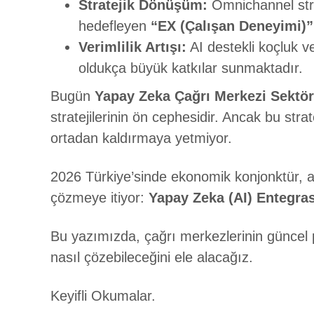
Stratejik Dönüşüm:
Omnichannel stra
hedefleyen
“EX (Çalışan Deneyimi)”
Verimlilik Artışı:
AI destekli koçluk v
oldukça büyük katkılar sunmaktadır.
Bugün
Yapay Zeka
Çağrı Merkezi Sektö
stratejilerinin ön cephesidir. Ancak bu str
ortadan kaldırmaya yetmiyor.
2026 Türkiye’sinde ekonomik konjonktür, ar
çözmeye itiyor:
Yapay Zeka (AI) Entegra
Bu yazımızda, çağrı merkezlerinin güncel 
nasıl çözebileceğini ele alacağız.
Keyifli Okumalar.