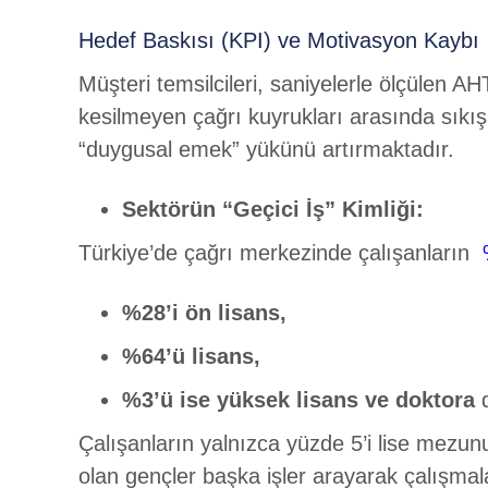
Hedef Baskısı (KPI) ve Motivasyon Kaybı
Müşteri temsilcileri, saniyelerle ölçülen A
kesilmeyen çağrı kuyrukları arasında sık
“duygusal emek” yükünü artırmaktadır.
Sektörün “Geçici İş” Kimliği:
Türkiye’de çağrı merkezinde çalışanların
%
%28’i ön lisans,
%64’ü lisans,
%3’ü ise yüksek lisans ve doktora
Çalışanların yalnızca yüzde 5’i lise mezunu
olan gençler başka işler arayarak çalışmala