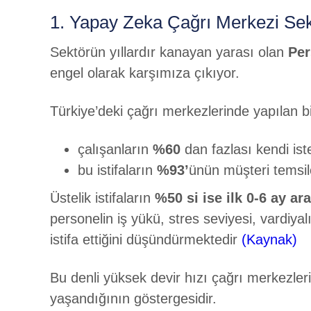
1. Yapay Zeka Çağrı Merkezi Sektö
Sektörün yıllardır kanayan yarası olan
Per
engel olarak karşımıza çıkıyor.
Türkiye’deki çağrı merkezlerinde yapılan b
çalışanların
%60
dan fazlası kendi isteğ
bu istifaların
%93’
ünün müşteri temsil
Üstelik istifaların
%50 si ise ilk 0-6 ay ar
personelin iş yükü, stres seviyesi, vardiy
istifa ettiğini düşündürmektedir
(Kaynak)
Bu denli yüksek devir hızı çağrı merkezleri
yaşandığının göstergesidir.