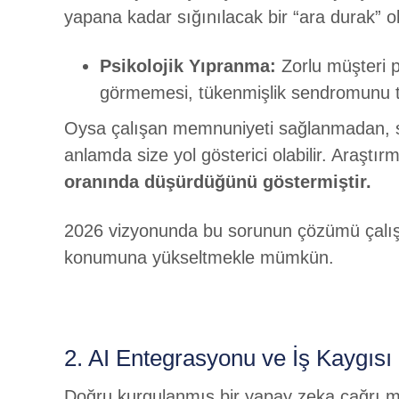
yapana kadar sığınılacak bir “ara durak” 
Psikolojik Yıpranma:
Zorlu müşteri p
görmemesi, tükenmişlik sendromunu te
Oysa çalışan memnuniyeti sağlanmadan, sü
anlamda size yol gösterici olabilir. Araştı
oranında düşürdüğünü göstermiştir.
2026 vizyonunda bu sorunun çözümü çalışanı
konumuna yükseltmekle mümkün.
2. AI Entegrasyonu ve İş Kaygısı
Doğru kurgulanmış bir yapay zeka çağrı m