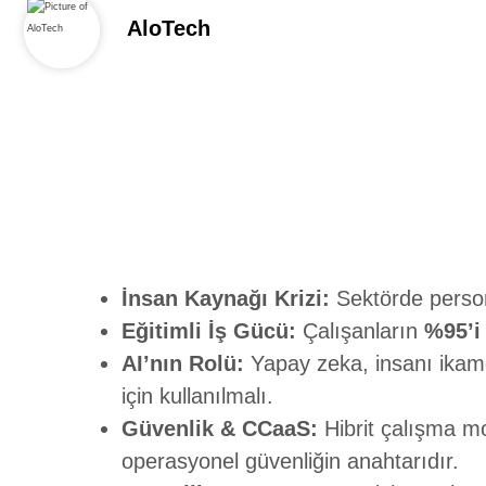
AloTech
İnsan Kaynağı Krizi:
Sektörde person
Eğitimli İş Gücü:
Çalışanların
%95’i
AI’nın Rolü:
Yapay zeka, insanı ikame 
için kullanılmalı.
Güvenlik & CCaaS:
Hibrit çalışma mo
operasyonel güvenliğin anahtarıdır.