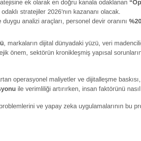
tejisine ek olarak en doğru kanala odaklanan
“Op
odaklı stratejiler 2026’nın kazananı olacak.
e duygu analizi araçları, personel devir oranını
%2
rü
, markaların dijital dünyadaki yüzü, veri madencili
atejik önem, sektörün kronikleşmiş yapısal sorunları
tan operasyonel maliyetler ve dijitalleşme baskısı,
syonu
ile verimliliği artırırken, insan faktörünü nası
problemlerini ve yapay zeka uygulamalarının bu p