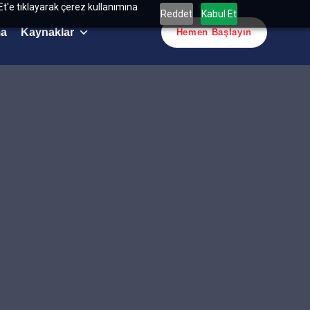
Et'e tıklayarak çerez kullanımına
Reddet
Kabul Et
ma
Kaynaklar
Hemen Başlayın