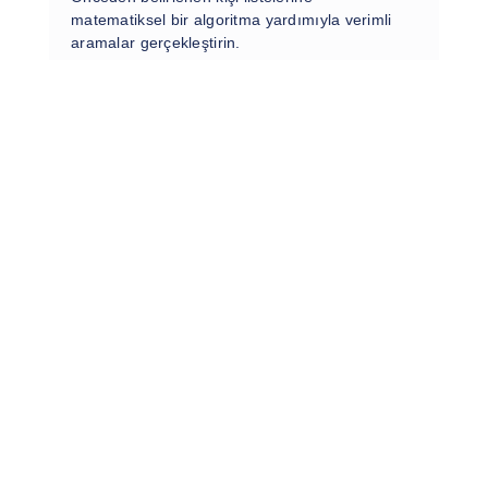
matematiksel bir algoritma yardımıyla verimli
aramalar gerçekleştirin.
Şimdi İncele
IVR Dialer
Memnuniyet anketleri, bilgilendirme
anonsları ve kampanyalarınız için müşteri
temsilcisi olmadan verimli aramalar yapın.
Şimdi İncele