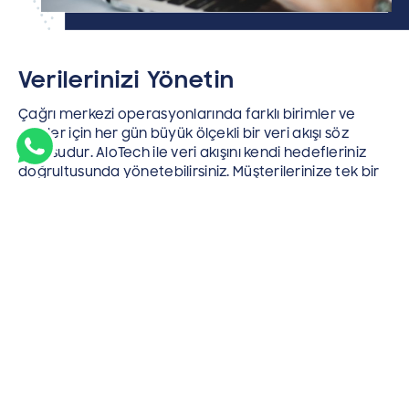
Verilerinizi Yönetin
Çağrı merkezi operasyonlarında farklı birimler ve
ekipler için her gün büyük ölçekli bir veri akışı söz
konusudur. AloTech ile veri akışını kendi hedefleriniz
doğrultusunda yönetebilirsiniz. Müşterilerinize tek bir
platformda hizmet verirken farklı iletişim
kanallarından gelen verilerinizi yönetebilir, daha fazla
veriyi operasyonunuz için anlamlı hale getirebilir,
müşteri hizmetlerinde rakiplerinize göre fark
yaratabilirsiniz.
Demo Talebinde Bulunun