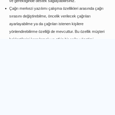
ve gerektiğinde destek sağlayabilirsiniz.
Çağrı merkezi yazılımı çalışma özellikleri arasında çağrı
sırasını değiştirebilme, öncelik verilecek çağrıları
ayarlayabilme ya da çağrıları istenen kişilere
yönlendirebilirme özelliği de mevcuttur. Bu özellik müşteri
beklentilerini karşılamak ve etkin bir çağrı yönetimi
sağlamak için önemlidir.
Personellerin yetkilerini sınırlandırabilir ve belirli verilere
erişimlerini düzenleyebilirsiniz. Böylece güvenlik ve veri
gizliliği sağlanabilir.
İstenmeyen çağrıları engellemek veya yönlendirmek için
numara bazlı liste oluşturabilirsiniz. Bu çalışma prensibi
müşteri memnuniyetini artırmak ve verimliliği yükseltmek
için önemli bir özelliktir.
Çağrı merkezi yazılımları genellikle Google Drive gibi