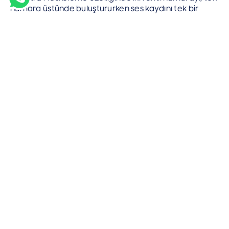
numara üstünde buluştururken ses kaydını tek bir
kayıt halinde tutuyoruz. Bu ayarlamaları ise
kuyruk/tuşlama/lokasyon farklılıkları ayırtetmeksizin
sizlerin hizmetine sunuyoruz. Böylece herhangi bir
karışıklığa mahal vermiyor, çağrı kalitenizi en üst
düzeyde tutmanızı sağlıyoruz.
Demo Talebinde Bulunun