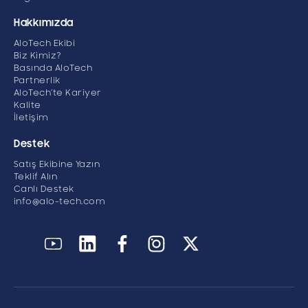
Hakkımızda
AloTech Ekibi
Biz Kimiz?
Basında AloTech
Partnerlik
AloTech’te Kariyer
Kalite
İletişim
Destek
Satış Ekibine Yazın
Teklif Alın
Canlı Destek
info@alo-tech.com