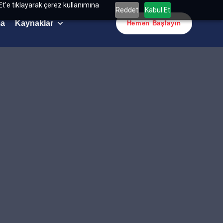
Et'e tıklayarak çerez kullanımına
Reddet
Kabul Et
ma
Kaynaklar
Hemen Başlayın