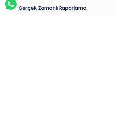
Gerçek Zamanlı Raporlama
Çağrı merkezinizin günlük operasyonel
verimliliğinin yanı sıra önemli KPI’larınızı
artırmak için gerçek zamanlı ve geçmiş
raporlara erişin.
Şimdi İncele
Yüksek Servis Seviyesi
Yedekli ve ölçeklenebilir altyapıyla
yüksek servis seviyesine ulaşın.