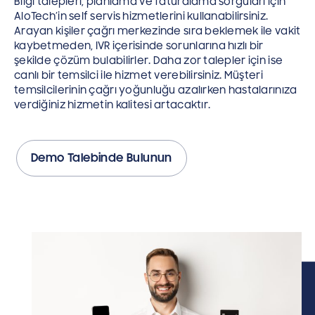
Bilgi talepleri, planlama ve faturalama sorguları için
AloTech’in self servis hizmetlerini kullanabilirsiniz.
Arayan kişiler çağrı merkezinde sıra beklemek ile vakit
kaybetmeden, IVR içerisinde sorunlarına hızlı bir
şekilde çözüm bulabilirler. Daha zor talepler için ise
canlı bir temsilci ile hizmet verebilirsiniz. Müşteri
temsilcilerinin çağrı yoğunluğu azalırken hastalarınıza
verdiğiniz hizmetin kalitesi artacaktır.
Demo Talebinde Bulunun