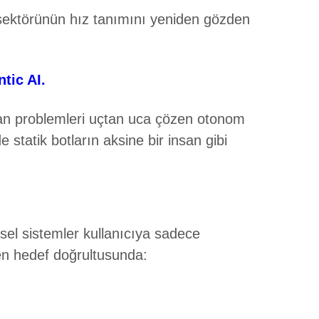
i sektörünün hız tanımını yeniden gözden
ntic AI.
dan problemleri uçtan uca çözen otonom
e statik botların aksine bir insan gibi
ksel sistemler kullanıcıya sadece
en hedef doğrultusunda: