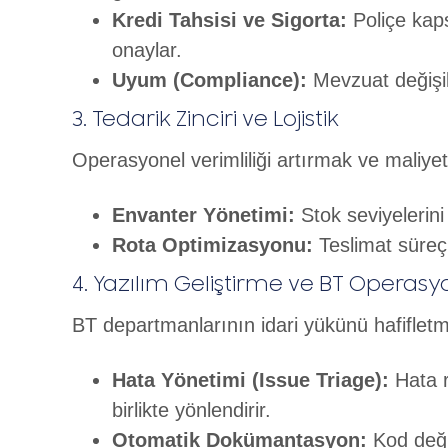
Kredi Tahsisi ve Sigorta:
Poliçe kaps
onaylar.
Uyum (Compliance):
Mevzuat değişikl
3. Tedarik Zinciri ve Lojistik
Operasyonel verimliliği artırmak ve maliyetl
Envanter Yönetimi:
Stok seviyelerini
Rota Optimizasyonu:
Teslimat süreçl
4. Yazılım Geliştirme ve BT Operasy
BT departmanlarının idari yükünü hafifletmek
Hata Yönetimi (Issue Triage):
Hata r
birlikte yönlendirir.
Otomatik Dokümantasyon:
Kod değiş