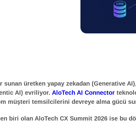
lar sunan üretken yapay zekadan (Generative AI)
ntic AI) evriliyor.
AloTech AI Connector
teknolo
 müşteri temsilcilerini devreye alma gücü su
inden biri olan AloTech CX Summit 2026 ise bu