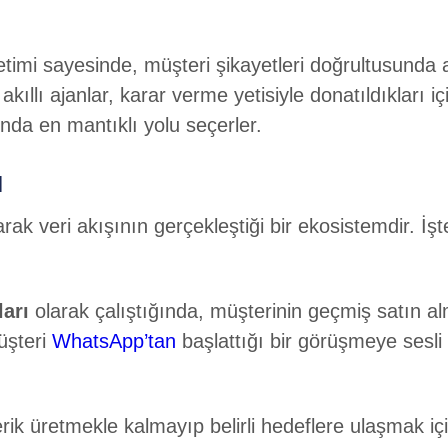
önetimi sayesinde, müşteri şikayetleri doğrultusunda
akıllı ajanlar, karar verme yetisiyle donatıldıkları i
rında en mantıklı yolu seçerler.
ı
arak veri akışının gerçekleştiği bir ekosistemdir. İ
ları
olarak çalıştığında, müşterinin geçmiş satın alma
şteri
WhatsApp’tan
başlattığı bir görüşmeye sesl
.
ik üretmekle kalmayıp belirli hedeflere ulaşmak içi