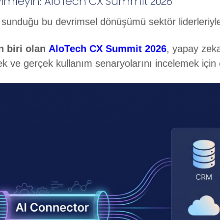
imleyin: AloTech CX Summit 2026
sunduğu bu devrimsel dönüşümü sektör liderleriyle
n biri olan
AloTech CX Summit 2026
, yapay zeka
ve gerçek kullanım senaryolarını incelemek için eş