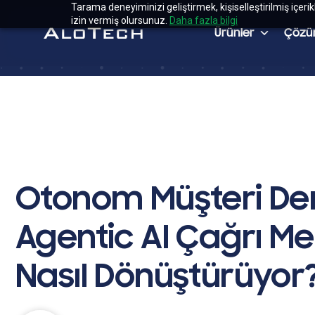
Tarama deneyiminizi geliştirmek, kişiselleştirilmiş içeri
izin vermiş olursunuz.
Daha fazla bilgi
Ürünler
Çözü
Otonom Müşteri De
Agentic AI Çağrı Me
Nasıl Dönüştürüyor