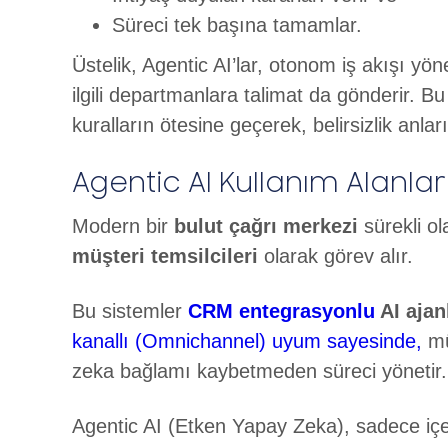
Süreci tek başına tamamlar.
Üstelik, Agentic AI’lar, otonom iş akışı y
ilgili departmanlara talimat da gönderir. Bu 
kuralların ötesine geçerek, belirsizlik anla
Agentic AI Kullanım Alanlar
Modern bir
bulut çağrı merkezi
sürekli ol
müşteri temsilcileri
olarak görev alır.
Bu sistemler
CRM entegrasyonlu
AI ajan
kanallı (Omnichannel) uyum sayesinde,
mü
zeka bağlamı kaybetmeden süreci yönetir
Agentic AI (Etken Yapay Zeka), sadece içer