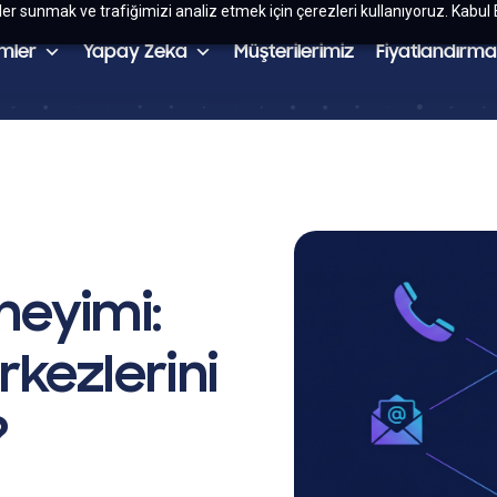
kler sunmak ve trafiğimizi analiz etmek için çerezleri kullanıyoruz. Kabul 
mler
Yapay Zeka
Müşterilerimiz
Fiyatlandırma
neyimi:
rkezlerini
?