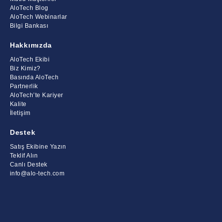
AloTech Blog
AloTech Webinarlar
Bilgi Bankası
Hakkımızda
AloTech Ekibi
Biz Kimiz?
Basında AloTech
Partnerlik
AloTech’te Kariyer
Kalite
İletişim
Destek
Satış Ekibine Yazın
Teklif Alın
Canlı Destek
info@alo-tech.com