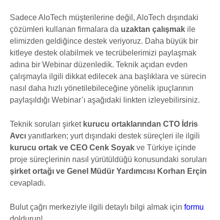
Sadece AloTech müşterilerine değil, AloTech dışındaki
çözümleri kullanan firmalara da
uzaktan çalışmak
ile
elimizden geldiğince destek veriyoruz. Daha büyük bir
kitleye destek olabilmek ve tecrübelerimizi paylaşmak
adına bir Webinar düzenledik. Teknik açıdan evden
çalışmayla ilgili dikkat edilecek ana başlıklara ve sürecin
nasıl daha hızlı yönetilebileceğine yönelik ipuçlarının
paylaşıldığı Webinar’ı aşağıdaki linkten izleyebilirsiniz.
Teknik soruları şirket
kurucu ortaklarından
CTO İdris
Avcı
yanıtlarken; yurt dışındaki destek süreçleri ile ilgili
kurucu ortak ve CEO Cenk Soyak
ve Türkiye içinde
proje süreçlerinin nasıl yürütüldüğü konusundaki soruları
şirket ortağı ve Genel Müdür Yardımcısı Korhan Erçin
cevapladı.
Bulut çağrı merkeziyle ilgili detaylı bilgi almak için
formu
doldurun!