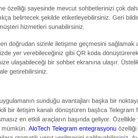
e özelliği sayesinde mevcut sohbetlerinizi çok daha v
kça belirtecek şekilde etiketleyebilirsiniz. Geri bildi
müşteri hizmetleri sunabilirsiniz.
en doğrudan sizinle iletişime geçmesini sağlamak a
nizde yer verebileceğiniz gibi QR koda dönüştürerek f
ze ulaşabileceği bir sohbet ekranına ulaşır. Üstelik
le getirebilirsiniz.
 uygulamanın sunduğu avantajları başka bir noktay
ili bir iletişim kanalı dönüştüren başlıca Telegram f
masız en etkili araçların başında geliyor. Özellikl
mak mümkün.
AloTech Telegram entegrasyonu
özelliğ
jlara otomatik yanıt verilmesini sağlayabilirsiniz