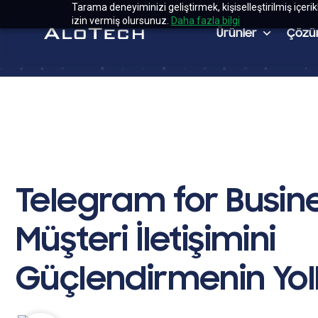
Tarama deneyiminizi geliştirmek, kişiselleştirilmiş içeri
izin vermiş olursunuz.
Daha fazla bilgi
Ürünler
Çözü
Telegram for Busine
Müşteri İletişimini
Güçlendirmenin Yoll