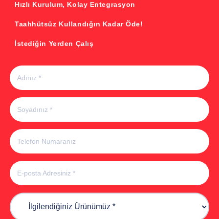
Hızlı Kurulum, Kolay Entegrasyon
Taahhütsüz Kullandığın Kadar Öde!
İstediğin Yerden Çalış