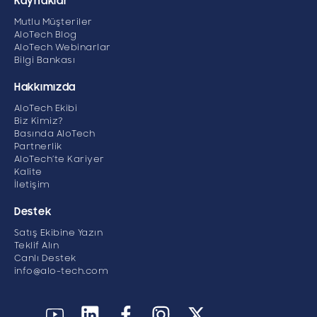
Kaynaklar
Mutlu Müşteriler
AloTech Blog
AloTech Webinarlar
Bilgi Bankası
Hakkımızda
AloTech Ekibi
Biz Kimiz?
Basında AloTech
Partnerlik
AloTech’te Kariyer
Kalite
İletişim
Destek
Satış Ekibine Yazın
Teklif Alın
Canlı Destek
info@alo-tech.com