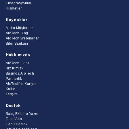
Entegrasyonlar
Hizmetler
Kaynaklar
Mutlu Müşteriler
AloTech Blog
AloTech Webinarlar
Bilgi Bankası
Hakkımızda
AloTech Ekibi
Biz Kimiz?
Basında AloTech
Partnerlik
AloTech’te Kariyer
Kalite
İletişim
Destek
Satış Ekibine Yazın
Teklif Alın
Canlı Destek