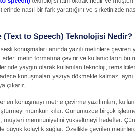
 to speech)
teknolojisi tam olarak nedir ve müşteri 
erinde nasıl bir fark yarattığını ve şirketinizde nas
Text to Speech) Teknolojisi Nedir?
sesli konuşmaları anında yazılı metinlere çeviren
 eder, metin formatına çevirir ve kullanıcıların bu m
rinde yaygın olarak kullanılan teknoloji, temsilcileri
 sadece konuşmaları yazıya dökmekle kalmaz, aynı 
ya çıkarır.
enen konuşmayı metne çevirme yazılımları, kullandı
üştürmeyi mümkün kılar. Günümüzde birçok işletme, 
ayı, müşteri memnuniyetini yükseltmeyi hedefler. Ç
e büyük kolaylık sağlar. Özellikle çevrilen metinle