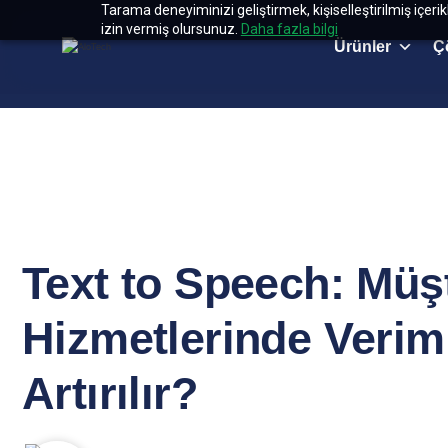
Tarama deneyiminizi geliştirmek, kişiselleştirilmiş içeri
izin vermiş olursunuz.
Daha fazla bilgi
Ürünler
Ç
Text to Speech: Müş
Hizmetlerinde Veriml
Artırılır?