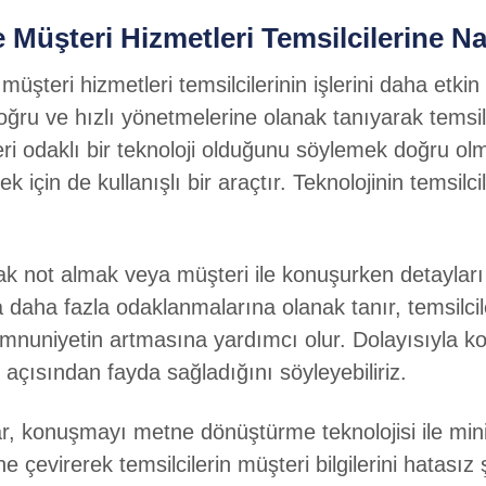
şteri Hizmetleri Temsilcilerine Na
teri hizmetleri temsilcilerinin işlerini daha etkin
oğru ve hızlı yönetmelerine olanak tanıyarak temsilc
i odaklı bir teknoloji olduğunu söylemek doğru olma
 için de kullanışlı bir araçtır. Teknolojinin temsilci
olarak not almak veya müşteri ile konuşurken deta
a daha fazla odaklanmalarına olanak tanır, temsilci
emnuniyetin artmasına yardımcı olur. Dolayısıyla 
açısından fayda sağladığını söyleyebiliriz.
alar, konuşmayı metne dönüştürme teknolojisi ile m
 çevirerek temsilcilerin müşteri bilgilerini hatasız