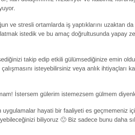
yuyor.
ğun ve stresli ortamlarda iş yaptıklarını uzaktan d
rlatmak istedik ve bu amaç doğrultusunda yapay zek
diğinizi takip edip etkili gülümsediğinize emin old
 çalışmasını isteyebilirsiniz veya anlık ihtiyaçları k
mam! İstersem gülerim istemezsem gülmem diyenl
n uygulamalar hayati bir faaliyeti es geçmemeniz için
eyebileceğinizi biliyoruz 🙂 Biz sadece bunu daha 