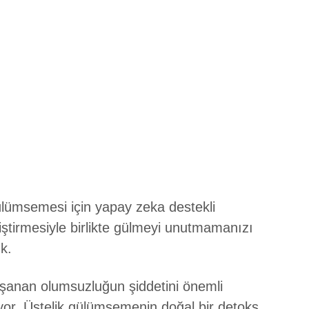
gülümsemesi için yapay zeka destekli
ştirmesiyle birlikte gülmeyi unutmamanızı
k.
aşanan olumsuzluğun şiddetini önemli
yor. Üstelik gülümsemenin doğal bir detoks