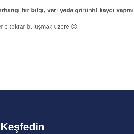
erhangi bir bilgi, veri yada görüntü kaydı yapm
erle tekrar buluşmak üzere 🙂
ı Keşfedin