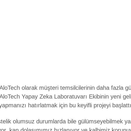
AloTech olarak müşteri temsilcilerinin daha fazla 
AloTech Yapay Zeka Laboratuvarı Ekibinin yeni geli
apmanızı hatırlatmak için bu keyifli projeyi başlattı
Üstelik olumsuz durumlarda bile gülümseyebilmek y
or, kan dolaşımımız hızlanıyor ve kalbimiz korunu