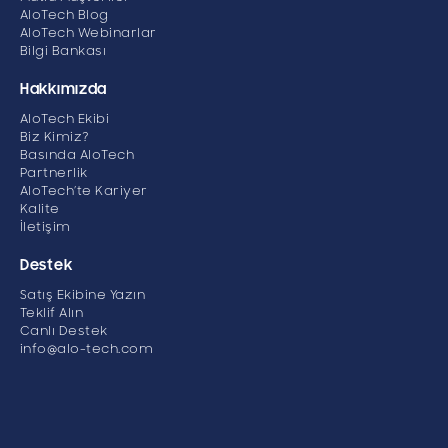
AloTech Blog
AloTech Webinarlar
Bilgi Bankası
Hakkımızda
AloTech Ekibi
Biz Kimiz?
Basında AloTech
Partnerlik
AloTech’te Kariyer
Kalite
İletişim
Destek
Satış Ekibine Yazın
Teklif Alın
Canlı Destek
info@alo-tech.com