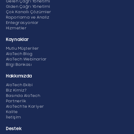
Gelen Çağrı Yönetimi
Giden Çağrı Yönetimi
Çok Kanallı Çözümler
Raporlama ve Analiz
Entegrasyonlar
Hizmetler
Kaynaklar
Mutlu Müşteriler
AloTech Blog
AloTech Webinarlar
Bilgi Bankası
Hakkımızda
AloTech Ekibi
Biz Kimiz?
Basında AloTech
Partnerlik
AloTech’te Kariyer
Kalite
İletişim
Destek