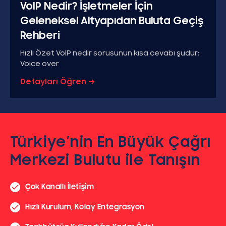
VoIP Nedir? İşletmeler İçin
Geleneksel Altyapıdan Buluta Geçiş
Rehberi
Hızlı Özet VoIP nedir sorusunun kısa cevabı şudur:
Voice over
Detayları Öğren →
Türkiye’nin En Büyük Çağrı
Merkezi Bulutu ile Tanışın
Çok Kanallı İletişim
Hızlı Kurulum, Kolay Entegrasyon