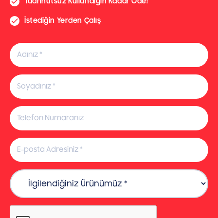
Taahhütsüz Kullandığın Kadar Öde!
İstediğin Yerden Çalış