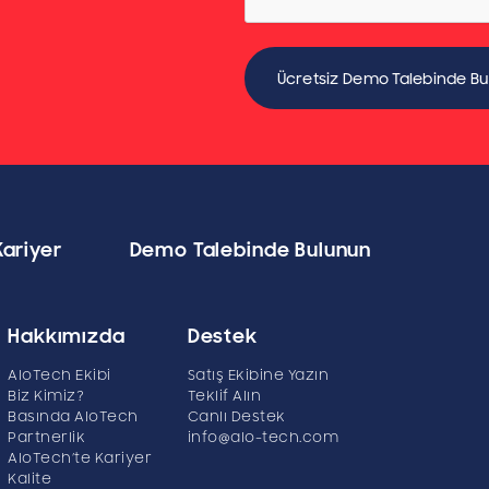
Kariyer
Demo Talebinde Bulunun
Hakkımızda
Destek
AloTech Ekibi
Satış Ekibine Yazın
Biz Kimiz?
Teklif Alın
Basında AloTech
Canlı Destek
Partnerlik
info@alo-tech.com
AloTech’te Kariyer
Kalite