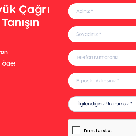
yük Çağrı
 Tanışın
yon
r Öde!