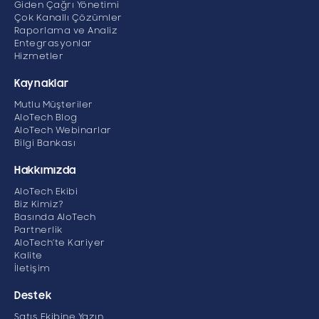
Giden Çağrı Yönetimi
Çok Kanallı Çözümler
Raporlama ve Analiz
Entegrasyonlar
Hizmetler
Kaynaklar
Mutlu Müşteriler
AloTech Blog
AloTech Webinarlar
Bilgi Bankası
Hakkımızda
AloTech Ekibi
Biz Kimiz?
Basında AloTech
Partnerlik
AloTech’te Kariyer
Kalite
İletişim
Destek
Satış Ekibine Yazın