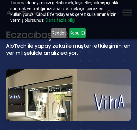
Tarama deneyiminizi geliştirmek, kişiselleştirilmiş içerikler
sunmak ve trafiğimizi analiz etmek için çerezleri
kullanıyoruz. Kabul Et'e tıklayarak çerez kullanımına izin
vermiş olursunuz.
Daha fazla bilgi
Eczacıbaşı VitrA
Reddet
Kabul Et
AloTech ile yapay zeka ile müşteri etkileşimini en
verimli şekilde analiz ediyor.