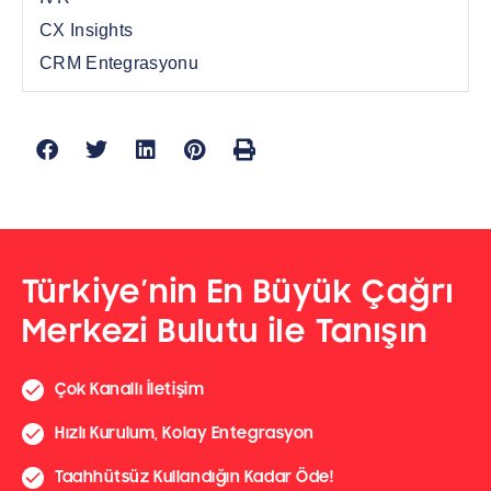
CX Insights
CRM Entegrasyonu
Türkiye’nin En Büyük Çağrı
Merkezi Bulutu ile Tanışın
Çok Kanallı İletişim
Hızlı Kurulum, Kolay Entegrasyon
Taahhütsüz Kullandığın Kadar Öde!