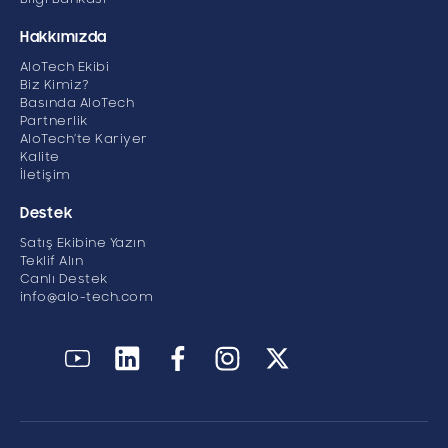
Hakkımızda
AloTech Ekibi
Biz Kimiz?
Basında AloTech
Partnerlik
AloTech’te Kariyer
Kalite
İletişim
Destek
Satış Ekibine Yazın
Teklif Alın
Canlı Destek
info@alo-tech.com