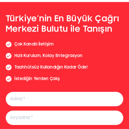
Türkiye’nin En Büyük Çağrı
Merkezi Bulutu ile Tanışın
Çok Kanallı İletişim
Hızlı Kurulum, Kolay Entegrasyon
Taahhütsüz Kullandığın Kadar Öde!
İstediğin Yerden Çalış