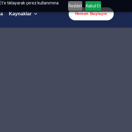
Et'e tıklayarak çerez kullanımına
Reddet
Kabul Et
ma
Kaynaklar
Hemen Başlayın